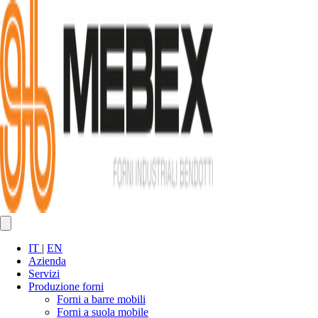
IT
|
EN
Azienda
Servizi
Produzione forni
Forni a barre mobili
Forni a suola mobile