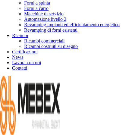
Forni a spinta
Forni a carro
Macchine di servizio
Automazione livello 2
Revamping impianti ed efficientamento energetico
Revamping di forni esistenti
Ricambi
Ricambi commerciali
Ricambi costruiti su disegno
Certificazioni
News
Lavora con noi
Contatti