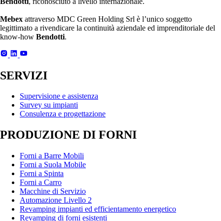
Bendotti
, riconosciuto a livello internazionale.
Mebex
attraverso MDC Green Holding Srl è l’unico soggetto
legittimato a rivendicare la continuità aziendale ed imprenditoriale del
know-how
Bendotti
.
SERVIZI
Supervisione e assistenza
Survey su impianti
Consulenza e progettazione
PRODUZIONE DI FORNI
Forni a Barre Mobili
Forni a Suola Mobile
Forni a Spinta
Forni a Carro
Macchine di Servizio
Automazione Livello 2
Revamping impianti ed efficientamento energetico
Revamping di forni esistenti