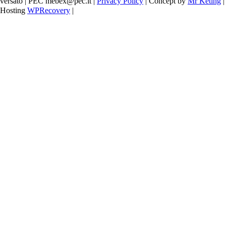
versato | PEC mebex@pec.it |
Privacy Policy
| Concept by
Mr Keting
|
Hosting
WPRecovery
|