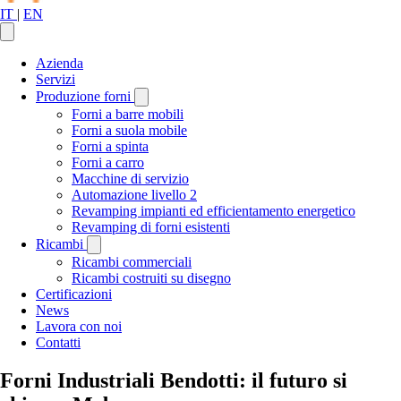
IT
|
EN
Azienda
Servizi
Produzione forni
Forni a barre mobili
Forni a suola mobile
Forni a spinta
Forni a carro
Macchine di servizio
Automazione livello 2
Revamping impianti ed efficientamento energetico
Revamping di forni esistenti
Ricambi
Ricambi commerciali
Ricambi costruiti su disegno
Certificazioni
News
Lavora con noi
Contatti
Forni Industriali Bendotti: il futuro si