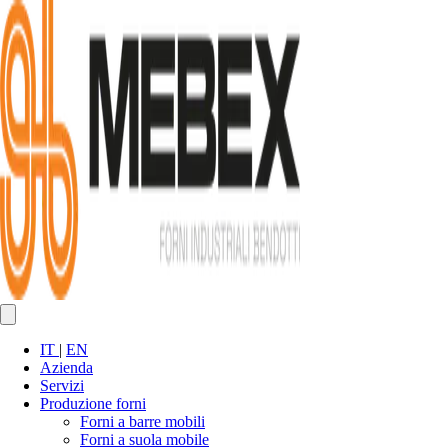
IT
|
EN
Azienda
Servizi
Produzione forni
Forni a barre mobili
Forni a suola mobile