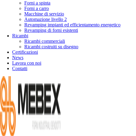
Forni a spinta
Forni a carro
Macchine di servizio
Automazione livello 2
Revamping impianti ed efficientamento energetico
Revamping di forni esistenti
Ricambi
Ricambi commerciali
Ricambi costruiti su disegno
Certificazioni
News
Lavora con noi
Contatti