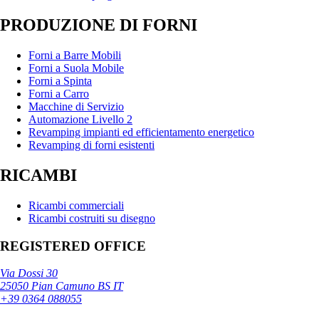
PRODUZIONE DI FORNI
Forni a Barre Mobili
Forni a Suola Mobile
Forni a Spinta
Forni a Carro
Macchine di Servizio
Automazione Livello 2
Revamping impianti ed efficientamento energetico
Revamping di forni esistenti
RICAMBI
Ricambi commerciali
Ricambi costruiti su disegno
REGISTERED OFFICE
Via Dossi 30
25050 Pian Camuno BS IT
+39 0364 088055