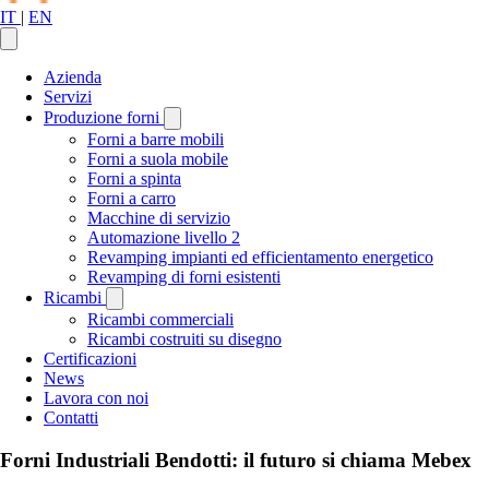
IT
|
EN
Azienda
Servizi
Produzione forni
Forni a barre mobili
Forni a suola mobile
Forni a spinta
Forni a carro
Macchine di servizio
Automazione livello 2
Revamping impianti ed efficientamento energetico
Revamping di forni esistenti
Ricambi
Ricambi commerciali
Ricambi costruiti su disegno
Certificazioni
News
Lavora con noi
Contatti
Forni Industriali Bendotti: il futuro si chiama Mebex