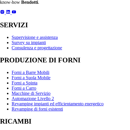
know-how
Bendotti
.
SERVIZI
Supervisione e assistenza
Survey su impianti
Consulenza e progettazione
PRODUZIONE DI FORNI
Forni a Barre Mobili
Forni a Suola Mobile
Forni a Spinta
Forni a Carro
Macchine di Servizio
Automazione Livello 2
Revamping impianti ed efficientamento energetico
Revamping di forni esistenti
RICAMBI