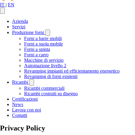
IT
|
EN
Azienda
Servizi
Produzione forni
Forni a barre mobili
Forni a suola mobile
Forni a spinta
Forni a carro
Macchine di servizio
Automazione livello 2
Revamping impianti ed efficientamento energetico
Revamping di forni esistenti
Ricambi
Ricambi commerciali
Ricambi costruiti su disegno
Certificazioni
News
Lavora con noi
Contatti
Privacy Policy