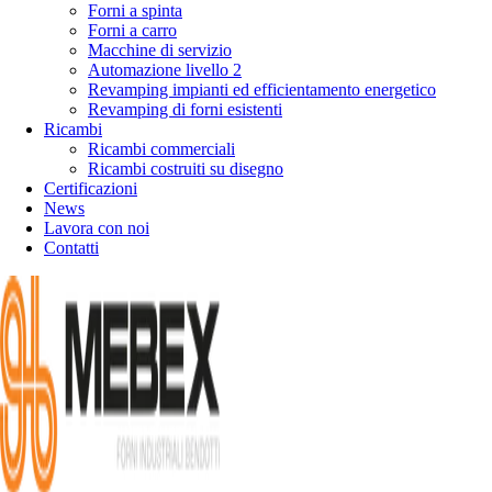
Forni a spinta
Forni a carro
Macchine di servizio
Automazione livello 2
Revamping impianti ed efficientamento energetico
Revamping di forni esistenti
Ricambi
Ricambi commerciali
Ricambi costruiti su disegno
Certificazioni
News
Lavora con noi
Contatti