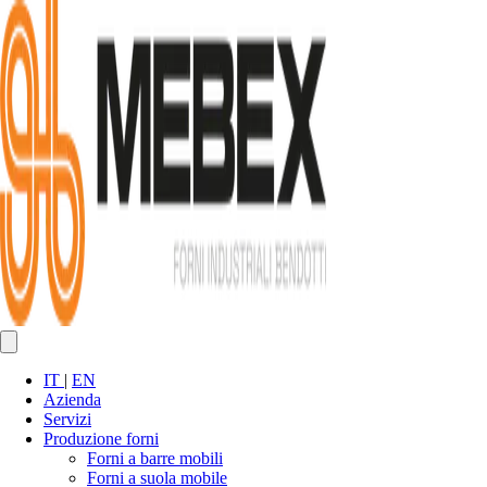
IT
|
EN
Azienda
Servizi
Produzione forni
Forni a barre mobili
Forni a suola mobile