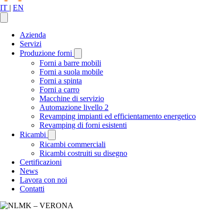
IT
|
EN
Azienda
Servizi
Produzione forni
Forni a barre mobili
Forni a suola mobile
Forni a spinta
Forni a carro
Macchine di servizio
Automazione livello 2
Revamping impianti ed efficientamento energetico
Revamping di forni esistenti
Ricambi
Ricambi commerciali
Ricambi costruiti su disegno
Certificazioni
News
Lavora con noi
Contatti