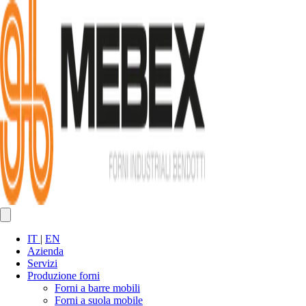
IT
|
EN
Azienda
Servizi
Produzione forni
Forni a barre mobili
Forni a suola mobile