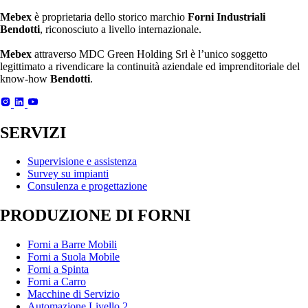
Mebex
è proprietaria dello storico marchio
Forni Industriali
Bendotti
, riconosciuto a livello internazionale.
Mebex
attraverso MDC Green Holding Srl è l’unico soggetto
legittimato a rivendicare la continuità aziendale ed imprenditoriale del
know-how
Bendotti
.
SERVIZI
Supervisione e assistenza
Survey su impianti
Consulenza e progettazione
PRODUZIONE DI FORNI
Forni a Barre Mobili
Forni a Suola Mobile
Forni a Spinta
Forni a Carro
Macchine di Servizio
Automazione Livello 2