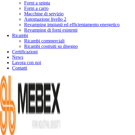
Forni a spinta
Forni a carro
Macchine di servizio
Automazione livello 2
Revamping impianti ed efficientamento energetico
Revamping di forni esistenti
Ricambi
Ricambi commerciali
Ricambi costruiti su disegno
Certificazioni
News
Lavora con noi
Contatti