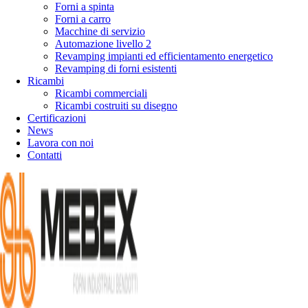
Forni a spinta
Forni a carro
Macchine di servizio
Automazione livello 2
Revamping impianti ed efficientamento energetico
Revamping di forni esistenti
Ricambi
Ricambi commerciali
Ricambi costruiti su disegno
Certificazioni
News
Lavora con noi
Contatti