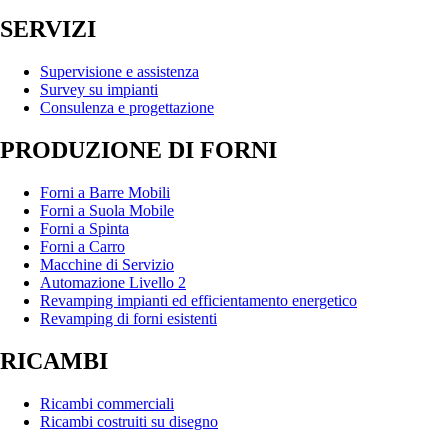
SERVIZI
Supervisione e assistenza
Survey su impianti
Consulenza e progettazione
PRODUZIONE DI FORNI
Forni a Barre Mobili
Forni a Suola Mobile
Forni a Spinta
Forni a Carro
Macchine di Servizio
Automazione Livello 2
Revamping impianti ed efficientamento energetico
Revamping di forni esistenti
RICAMBI
Ricambi commerciali
Ricambi costruiti su disegno