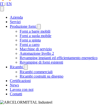
IT
|
EN
Azienda
Servizi
Produzione forni
Forni a barre mobili
Forni a suola mobile
Forni a spinta
Forni a carro
Macchine di servizio
Automazione livello 2
Revamping impianti ed efficientamento energetico
Revamping di forni esistenti
Ricambi
Ricambi commerciali
Ricambi costruiti su disegno
Certificazioni
News
Lavora con noi
Contatti