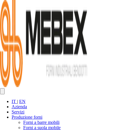
IT
|
EN
Azienda
Servizi
Produzione forni
Forni a barre mobili
Forni a suola mobile